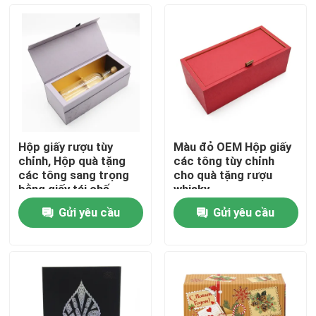
Về chúng tôi
Tham quan nhà máy
Kiểm soát chất lượng
Hộp giấy rượu tùy
Màu đỏ OEM Hộp giấy
chỉnh, Hộp quà tặng
các tông tùy chỉnh
Liên hệ chúng tôi
các tông sang trọng
cho quà tặng rượu
bằng giấy tái chế
whisky
Gửi yêu cầu
Gửi yêu cầu
Yêu cầu báo giá
Hộp quà giấy bìa cứng
Hộp quà tặng ống các tông