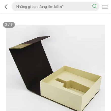
2
/
9