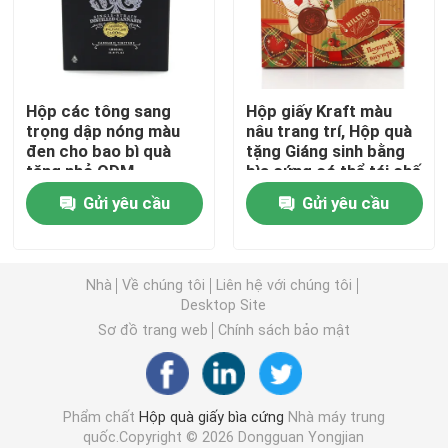
Hộp các tông sang trọng
Hộp các tông sang
Hộp giấy Kraft màu
Hộp bao bì ống giấy
trọng dập nóng màu
nâu trang trí, Hộp quà
đen cho bao bì quà
tặng Giáng sinh bằng
tặng nhỏ ODM
bìa cứng có thể tái chế
Hộp giấy có thể gập lại
Gửi yêu cầu
Gửi yêu cầu
Hộp thẻ có thể gập lại
Nhà
Về chúng tôi
Liên hệ với chúng tôi
Hộp bao bì thuốc lá
Desktop Site
Sơ đồ trang web
Chính sách bảo mật
Hộp Bao Bì Vape
Phẩm chất
Hộp quà giấy bìa cứng
Nhà máy trung
hộp các tông sóng
quốc.Copyright © 2026 Dongguan Yongjian