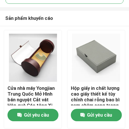
Sản phẩm khuyến cáo
Cửa nhà máy Yongjian
Hộp giấy in chất lượng
Trang chủ
Trung Quốc Mở Hình
cao giấy thiết kế tùy
bán nguyệt Cắt vát
chỉnh chai rỗng bao bì
Hộp quà Các tông Xi
nam châm sang trọng
Các sản phẩm
lanh giấy Bao bì rượu
hộp nước hoa
Gửi yêu cầu
Gửi yêu cầu
Ống giấy
video