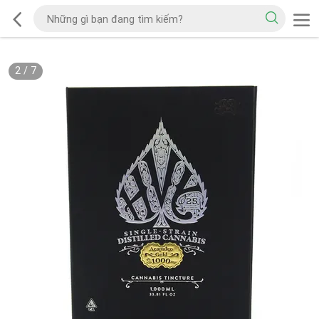
2
/
7