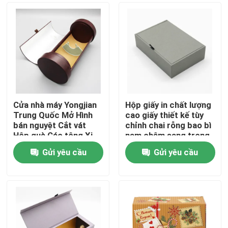
Cửa nhà máy Yongjian
Hộp giấy in chất lượng
Trung Quốc Mở Hình
cao giấy thiết kế tùy
bán nguyệt Cắt vát
chỉnh chai rỗng bao bì
Hộp quà Các tông Xi
nam châm sang trọng
lanh giấy Bao bì rượu
hộp nước hoa
Gửi yêu cầu
Gửi yêu cầu
Ống giấy
Trang chủ
Các sản phẩm
video