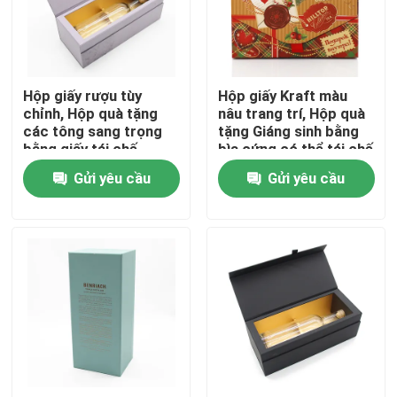
Về chúng tôi
Hộp giấy rượu tùy
Hộp giấy Kraft màu
Tham quan nhà máy
chỉnh, Hộp quà tặng
nâu trang trí, Hộp quà
các tông sang trọng
tặng Giáng sinh bằng
bằng giấy tái chế
bìa cứng có thể tái chế
Kiểm soát chất lượng
Gửi yêu cầu
Gửi yêu cầu
Liên hệ chúng tôi
Yêu cầu báo giá
Hộp quà giấy bìa cứng
Hộp quà tặng ống các tông