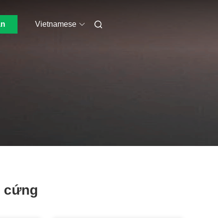
ẫn
Vietnamese
a cứng