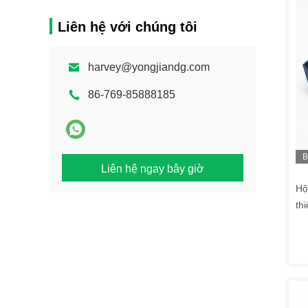
Liên hệ với chúng tôi
harvey@yongjiandg.com
86-769-85888185
B
Liên hệ ngay bây giờ
h
Hộ
th
Va