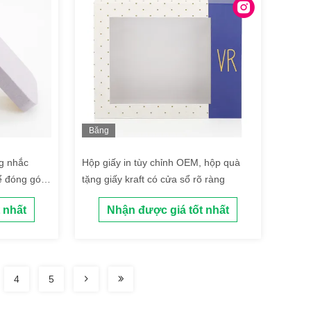
Băng
hình
g nhắc
Hộp giấy in tùy chỉnh OEM, hộp quà
ể đóng gói
tặng giấy kraft có cửa sổ rõ ràng
 nhất
Nhận được giá tốt nhất
4
5