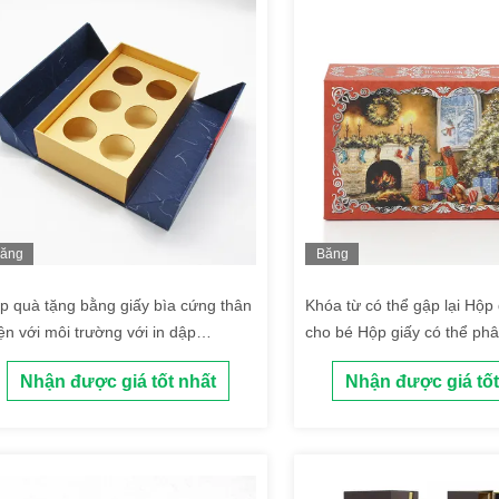
ăng
Băng
ình
hình
p quà tặng bằng giấy bìa cứng thân
Khóa từ có thể gập lại Hộp
iện với môi trường với in dập
cho bé Hộp giấy có thể phâ
rnishing ODM
học để đóng gói quần áo
Nhận được giá tốt nhất
Nhận được giá tốt