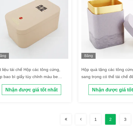
ăng
Băng
ình
hình
t liệu tái chế Hộp các tông cứng,
Hộp quà tặng các tông cứn
p bao bì giấy tùy chỉnh màu be
sang trọng có thể tái chế đ
DM
trà
Nhận được giá tốt nhất
Nhận được giá tốt
1
2
3