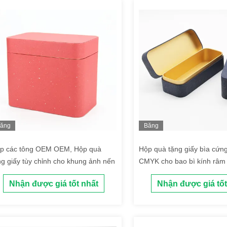
ăng
Băng
ình
hình
p các tông OEM OEM, Hộp quà
Hộp quà tặng giấy bìa cứn
ng giấy tùy chỉnh cho khung ảnh nến
CMYK cho bao bì kính râm
Nhận được giá tốt nhất
Nhận được giá tốt