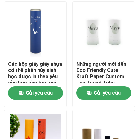
Các hộp giấy giấy nhựa
Những người mới đến
có thể phân hủy sinh
Eco Friendly Cute
học được in theo yêu
Kraft Paper Custom
cầu hộp ống bọc mỹ
Toy Round Tube
phẩm hộp ống với nắp
Storage Gift Box
Gửi yêu cầu
Gửi yêu cầu
trí tuệ
Trang chủ
Các sản phẩm
video