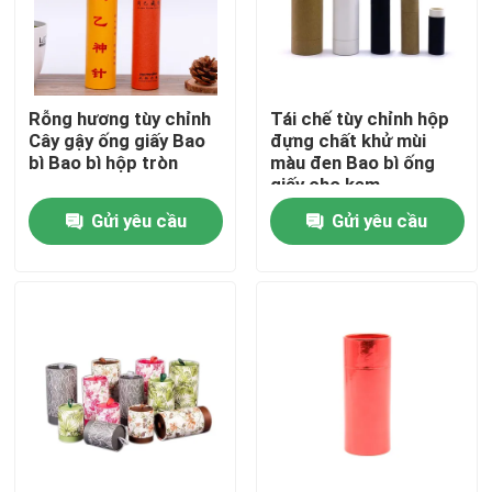
Về chúng tôi
Rỗng hương tùy chỉnh
Tái chế tùy chỉnh hộp
Tham quan nhà máy
Cây gậy ống giấy Bao
đựng chất khử mùi
bì Bao bì hộp tròn
màu đen Bao bì ống
giấy cho kem
Kiểm soát chất lượng
Gửi yêu cầu
Gửi yêu cầu
Liên hệ chúng tôi
Yêu cầu báo giá
Hộp quà giấy bìa cứng
Hộp quà tặng ống các tông