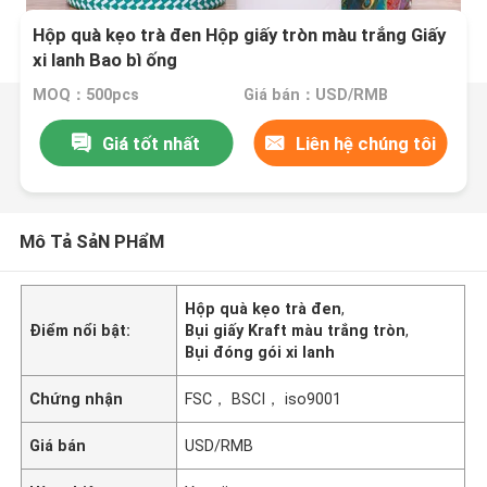
Hộp quà kẹo trà đen Hộp giấy tròn màu trắng Giấy
xi lanh Bao bì ống
MOQ：500pcs
Giá bán：USD/RMB
Giá tốt nhất
Liên hệ chúng tôi
Mô Tả SảN PHẩM
Hộp quà kẹo trà đen
,
Điểm nổi bật:
Bụi giấy Kraft màu trắng tròn
,
Bụi đóng gói xi lanh
Chứng nhận
FSC， BSCI， iso9001
Giá bán
USD/RMB