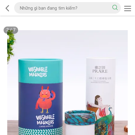
2
/
7