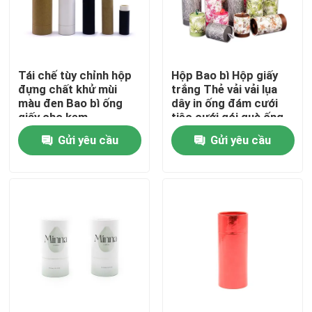
Về chúng tôi
Tái chế tùy chỉnh hộp
Hộp Bao bì Hộp giấy
Tham quan nhà máy
đựng chất khử mùi
trắng Thẻ vải vải lụa
màu đen Bao bì ống
dây in ống đám cưới
giấy cho kem
tiệc cưới gói quà ống
Kiểm soát chất lượng
Gửi yêu cầu
Gửi yêu cầu
Liên hệ chúng tôi
Yêu cầu báo giá
Hộp quà giấy bìa cứng
Hộp quà tặng ống các tông