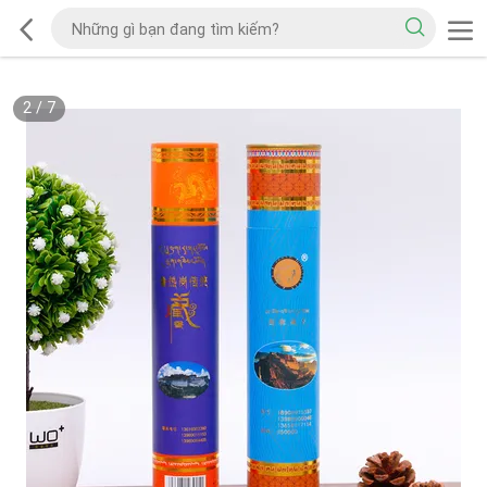
2
/
7