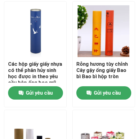
Các hộp giấy giấy nhựa
Rỗng hương tùy chỉnh
có thể phân hủy sinh
Cây gậy ống giấy Bao
học được in theo yêu
bì Bao bì hộp tròn
cầu hộp ống bọc mỹ
phẩm hộp ống với nắp
Gửi yêu cầu
Gửi yêu cầu
trí tuệ
Trang chủ
Các sản phẩm
video