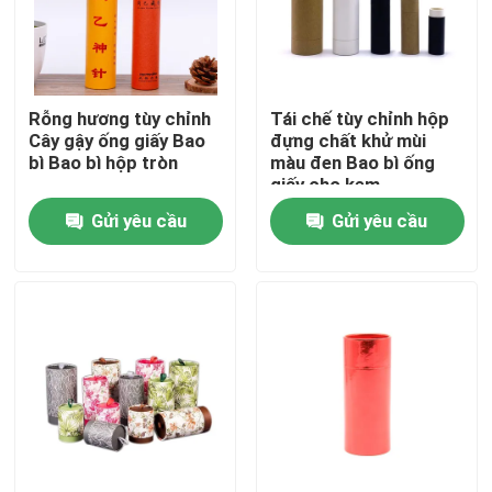
Về chúng tôi
Rỗng hương tùy chỉnh
Tái chế tùy chỉnh hộp
Tham quan nhà máy
Cây gậy ống giấy Bao
đựng chất khử mùi
bì Bao bì hộp tròn
màu đen Bao bì ống
giấy cho kem
Kiểm soát chất lượng
Gửi yêu cầu
Gửi yêu cầu
Liên hệ chúng tôi
Yêu cầu báo giá
Hộp quà giấy bìa cứng
Hộp quà tặng ống các tông