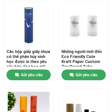
Các hộp giấy giấy nhựa
Những người mới đến
có thể phân hủy sinh
Eco Friendly Cute
học được in theo yêu
Kraft Paper Custom
cầu hộp ống bọc mỹ
Toy Round Tube
phẩm hộp ống với nắp
Storage Gift Box
Gửi yêu cầu
Gửi yêu cầu
trí tuệ
Trang chủ
Các sản phẩm
video