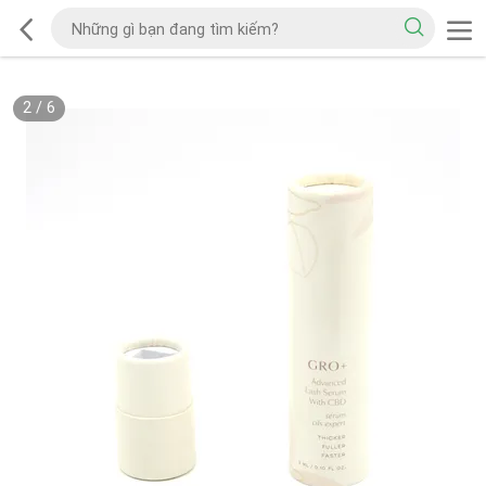
2
/
6