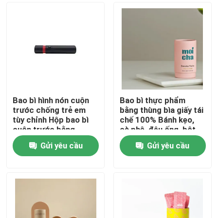
Bao bì hình nón cuộn
Bao bì thực phẩm
trước chống trẻ em
bằng thùng bìa giấy tái
tùy chỉnh Hộp bao bì
chế 100% Bánh kẹo,
cuộn trước bằng
cà phê, đậu ống, bột
chứng trẻ em
trà, bao bì giấy, hộp
Gửi yêu cầu
Gửi yêu cầu
ống
Trang chủ
Các sản phẩm
video