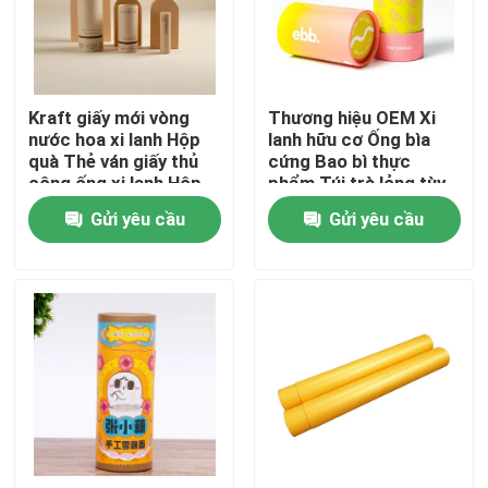
Về chúng tôi
Kraft giấy mới vòng
Thương hiệu OEM Xi
Tham quan nhà máy
nước hoa xi lanh Hộp
lanh hữu cơ Ống bìa
quà Thẻ ván giấy thủ
cứng Bao bì thực
công ống xi lanh Hộp
phẩm Túi trà lỏng tùy
Kiểm soát chất lượng
đóng gói Quần áo đồ
chỉnh Bao bì ống giấy
Gửi yêu cầu
Gửi yêu cầu
lót
tròn
Liên hệ chúng tôi
Yêu cầu báo giá
Hộp quà giấy bìa cứng
Hộp quà tặng ống các tông