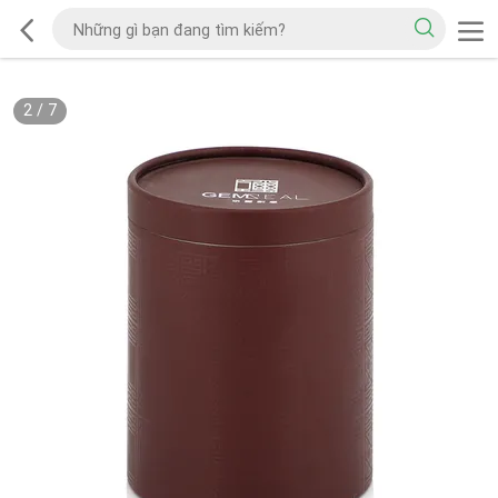
2
/
7