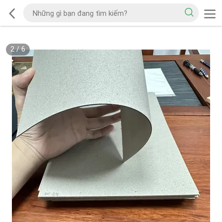
2
/
6