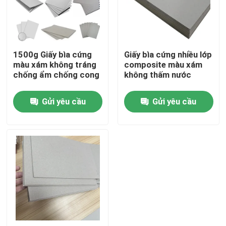
Về chúng tôi
1500g Giấy bìa cứng
Giấy bìa cứng nhiều lớp
Tham quan nhà máy
màu xám không tráng
composite màu xám
chống ẩm chống cong
không thấm nước
Kiểm soát chất lượng
Gửi yêu cầu
Gửi yêu cầu
Liên hệ chúng tôi
Yêu cầu báo giá
Hộp quà giấy bìa cứng
Hộp quà tặng ống các tông