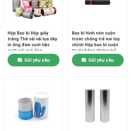
Hộp Bao bì Hộp giấy
Bao bì hình nón cuộn
trắng Thẻ vải vải lụa dây
trước chống trẻ em tùy
in ống đám cưới tiệc
chỉnh Hộp bao bì cuộn
cưới gói quà ống
trước bằng chứng trẻ
em
Gửi yêu cầu
Gửi yêu cầu