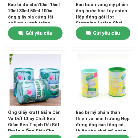
Bao bì đồ chơi10ml 15ml
Bán buôn vòng mỹ phẩm
20ml 30ml 50ml 100ml
ống nước hoa tùy chỉnh
ống giấy bìa cứng tái
Hộp đóng gói Hot
chế màu xanh trắng
Stamping Lotion Chai
Bar Container Giấy quà
Gửi yêu cầu
Gửi yêu cầu
tặng Kraft Bồn tắm
Ống Giấy Kraft Giảm Cân
Bao bì mỹ phẩm thân
Và Đốt Cháy Chất Béo
thiện với môi trường Hộp
Giảm Béo Thạch Dải Bột
đựng ống các tông có
Protein Ống Giấy Cho
thiếc cho chai mỹ phẩm
Bột Thực Phẩm